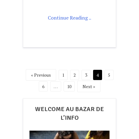
Continue Reading ..
Pagination
« Previous
1
2
3
4
5
des
6
…
10
Next »
publications
WELCOME AU BAZAR DE
L’INFO