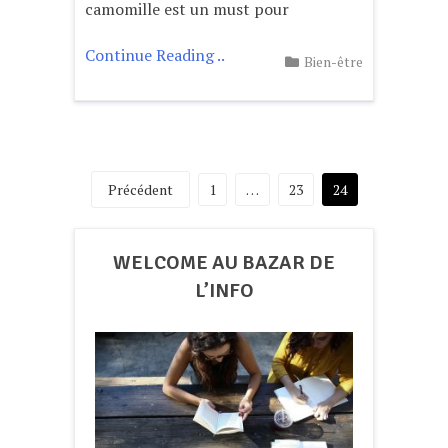
camomille est un must pour
Continue Reading ..
Bien-être
Pagination
Précédent
1
…
23
24
des
publications
WELCOME AU BAZAR DE
L’INFO