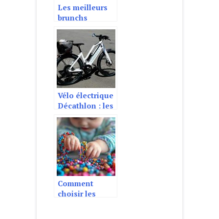
Les meilleurs
brunchs
localises a
Paris
Vélo électrique
Décathlon : les
soucies au
niveau de
l’assistance
électrique
Comment
choisir les
bijoux parfaits
pour enfants ?