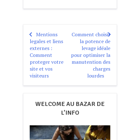
Mentions
Comment choisir
Navigation
legales et liens
la potence de
de
externes :
levage idéale
Comment
pour optimiser la
l’article
proteger votre
manutention des
site et vos
charges
visiteurs
lourdes
WELCOME AU BAZAR DE
L’INFO