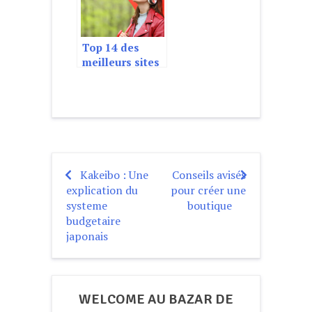
Top 14 des
meilleurs sites
de musiques
gratuits 2021
Kakeibo : Une
Conseils avisés
Navigation
explication du
pour créer une
de
systeme
boutique
budgetaire
l’article
japonais
WELCOME AU BAZAR DE