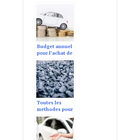
trekking ou
camping grace
au hamac
Budget annuel
pour l’achat de
voiture : quels
sont les frais a
prevoir ?
Toutes les
methodes pour
calculer le
volume en
tonne