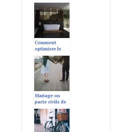
perdez un
proche
Comment
optimiser le
bien-être dans
sa salle de bain
?
Mariage ou
pacte civils de
solidarité :
quelle est la
meilleure
option ?