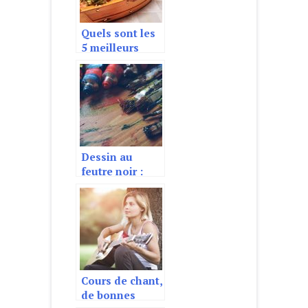
Quels sont les
5 meilleurs
restaurants
japonais a
Paris ?
Dessin au
feutre noir :
comment le
faire et avec
quel type de
feutre ?
Cours de chant,
de bonnes