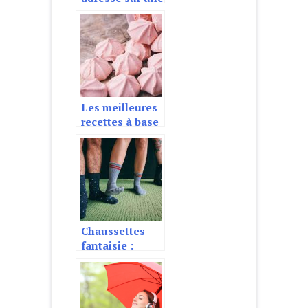
enveloppe,
comment
procédé ?
Les meilleures
recettes à base
de meringues
Chaussettes
fantaisie :
comment faire
votre choix ?