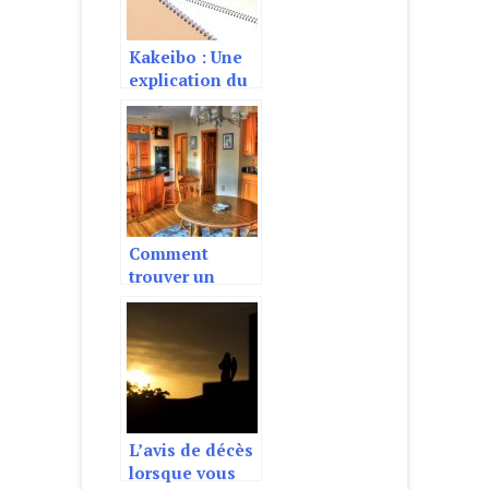
Kakeibo : Une
explication du
systeme
budgetaire
japonais
Comment
trouver un
menuisier pour
la fabrication
d’une cuisine
sur mesure?
L’avis de décès
lorsque vous