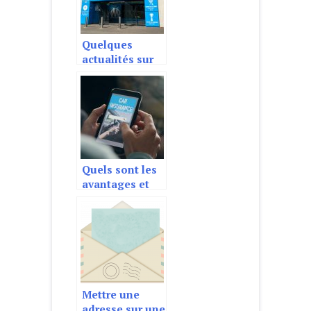
Quelques
actualités sur
Marseille : le
bras de fer
Quels sont les
avantages et
inconvénients
de l’assurance
multi-voiture ?
Mettre une
adresse sur une