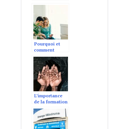
votre maison ?
Pourquoi et
comment
choisir sa
tablette de
radiateur ?
L’importance
de la formation
pour le diplôme
hygiène et
salubrité